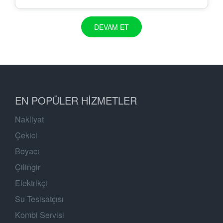
DEVAM ET
EN POPÜLER HIZMETLER
Nakliyat
Çekici
Boyacı
Çilingir
Elektrikçi
Su Tesisatçısı
Kombi Servisi