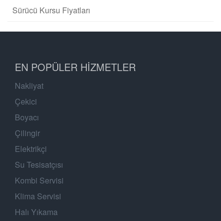
Sürücü Kursu Fiyatları
EN POPÜLER HIZMETLER
Nakliyat
Çekici
Boyacı
Çilingir
Elektrikçi
Su Tesisatçısı
Kombi Servisi
Klima Servisi
Halı Yıkama